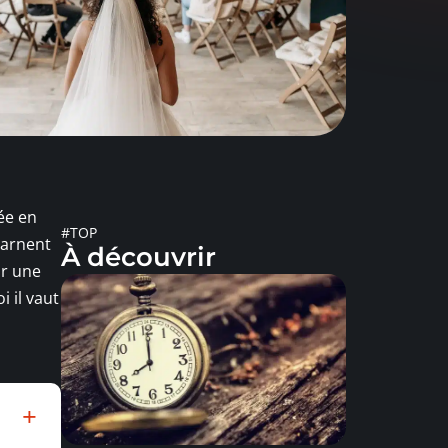
ée en
#TOP
ncarnent
À découvrir
ir une
i il vaut