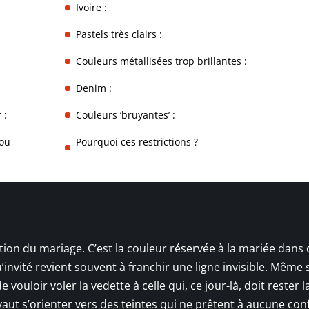
Ivoire :
Pastels très clairs :
Couleurs métallisées trop brillantes :
Denim :
 :
Couleurs ‘bruyantes’ :
 ou
Pourquoi ces restrictions ?
tion du mariage. C’est la couleur réservée à la mariée dans
’invité revient souvent à franchir une ligne invisible. Même
ouloir voler la vedette à celle qui, ce jour-là, doit rester l
 vaut s’orienter vers des teintes qui ne prêtent à aucune con