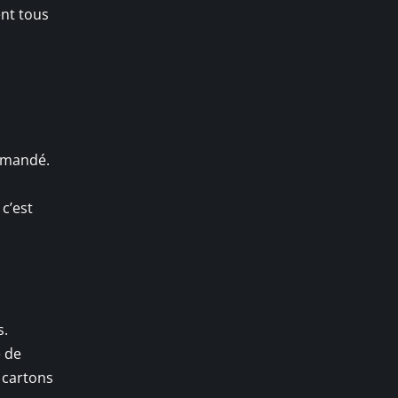
ent tous
demandé.
c’est
s.
e de
 cartons