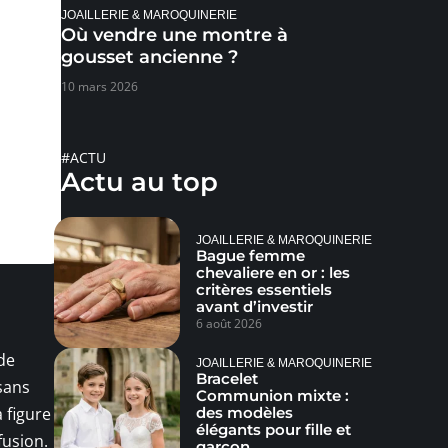
JOAILLERIE & MAROQUINERIE
Où vendre une montre à
gousset ancienne ?
10 mars 2026
#ACTU
Actu au top
JOAILLERIE & MAROQUINERIE
Bague femme
chevaliere en or : les
critères essentiels
avant d’investir
6 août 2026
 de
JOAILLERIE & MAROQUINERIE
Bracelet
 sans
Communion mixte :
des modèles
a figure
élégants pour fille et
fusion.
garçon