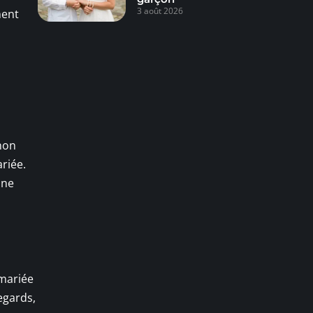
3 août 2026
ment
 non
riée.
 ne
 mariée
egards,