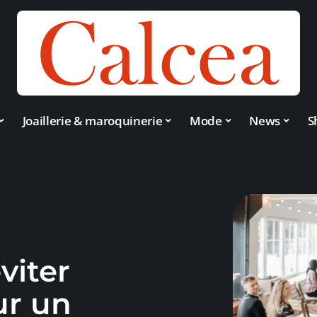
Joaillerie & maroquinerie
Mode
News
S
viter
ur un