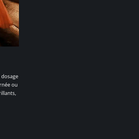
u dosage
urnée ou
llants,