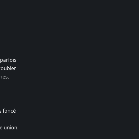
 parfois
roubler
ches.
s foncé
ne union,