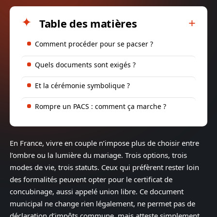
Table des matières
Comment procéder pour se pacser ?
Quels documents sont exigés ?
Et la cérémonie symbolique ?
Rompre un PACS : comment ça marche ?
En France, vivre en couple n’impose plus de choisir entre
l’ombre ou la lumière du mariage. Trois options, trois
modes de vie, trois statuts. Ceux qui préfèrent rester loin
des formalités peuvent opter pour le certificat de
concubinage, aussi appelé union libre. Ce document
municipal ne change rien légalement, ne permet pas de
déclaration d’impôts commune, mais atteste simplement