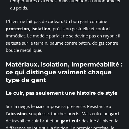
températures extrêmes, mais attention à l’autonomie et
au poids.
L’hiver ne fait pas de cadeau. Un bon gant combine
protection
,
isolation
, précision gestuelle et confort
immédiat. Le modèle parfait ne se devine pas en rayon : il
se teste sur le terrain, paume contre bâton, doigts contre
boucle métallique.
Matériaux, isolation, imperméabilité :
ce qui distingue vraiment chaque
type de gant
Le cuir, pas seulement une histoire de style
Sur la neige, le
cuir
impose sa présence. Résistance à
l’
abrasion
, souplesse, toucher précis. Mais entre un
gant
de travail en cuir brut et un
gant cuir
destiné à l’hiver, la
différence se joue sur la finition. Le premier protège, le