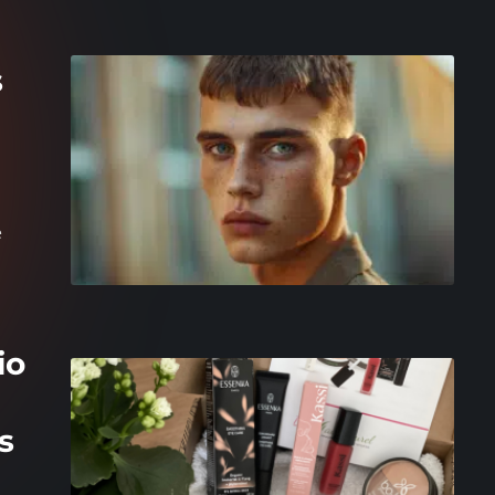
s
e
io
s