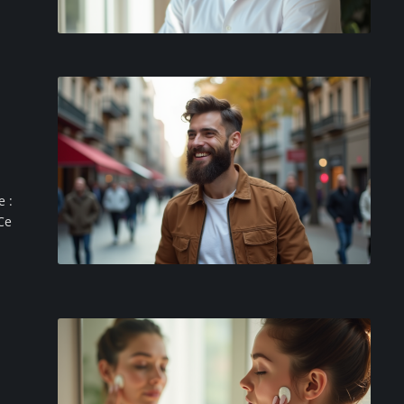
e :
Ce