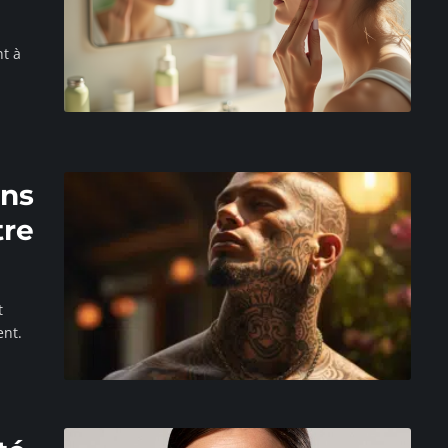
nt à
ins
tre
t
ent.