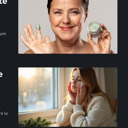
té
cium
e
,
e la