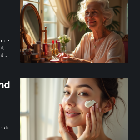
s que
nt,
nt
…
ond
ls du