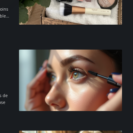
soins
able…
ns de
ose