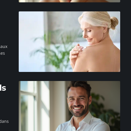
eaux
ses
ls
 dans