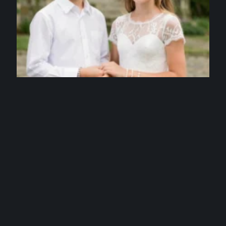
JOAILLERIE & MAROQUINERIE
Bracelet Communion mixte : des modèles
élégants pour fille et garçon
3 août 2026
Contact
Mentions légales
Sitemap
© 2025 | calcea.fr