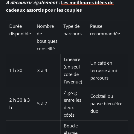
A découvrir également :
Les meilleures idées de
cadeaux assortis pour les couples
Durée
Nombre
Type de
Pause
disponible
de
parcours
recommandée
boutiques
conseillé
Linéaire
Un café en
(un seul
1 h 30
3 à 4
terrasse à mi-
côté de
parcours
l’avenue)
Zigzag
Cocktail ou
2 h 30 à 3
entre les
5 à 7
pause bien-être
h
deux
duo
côtés
Boucle
élargie