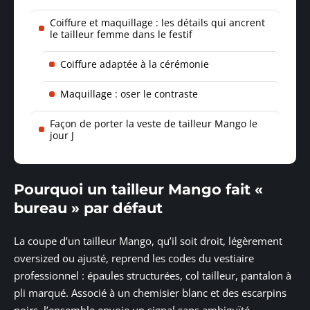
Coiffure et maquillage : les détails qui ancrent
le tailleur femme dans le festif
Coiffure adaptée à la cérémonie
Maquillage : oser le contraste
Façon de porter la veste de tailleur Mango le
jour J
Pourquoi un tailleur Mango fait «
bureau » par défaut
La coupe d’un tailleur Mango, qu’il soit droit, légèrement
oversized ou ajusté, reprend les codes du vestiaire
professionnel : épaules structurées, col tailleur, pantalon à
pli marqué. Associé à un chemisier blanc et des escarpins