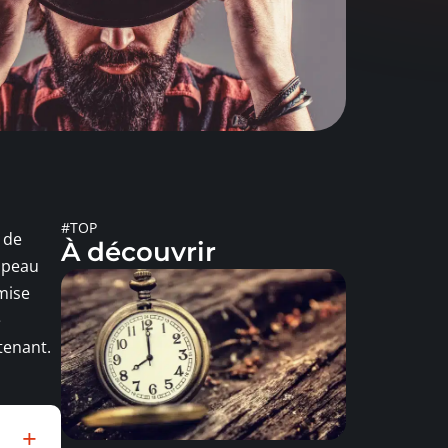
#TOP
 de
À découvrir
hapeau
 mise
e
tenant.