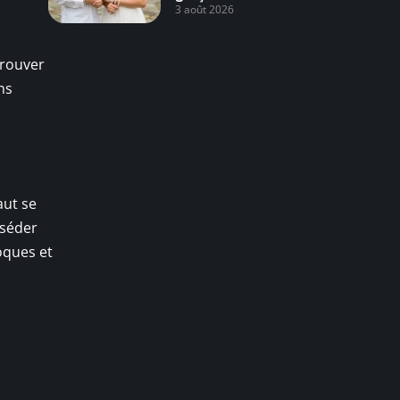
3 août 2026
trouver
ns
aut se
sséder
oques et