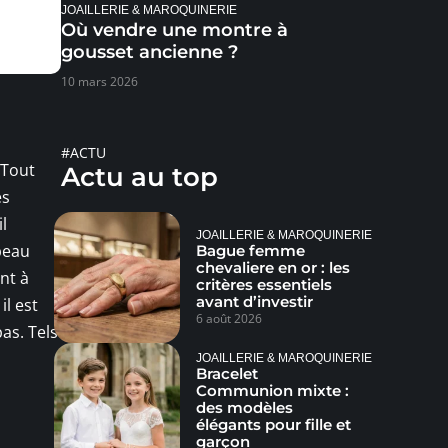
JOAILLERIE & MAROQUINERIE
Où vendre une montre à
gousset ancienne ?
10 mars 2026
#ACTU
 Tout
Actu au top
es
l
JOAILLERIE & MAROQUINERIE
peau
Bague femme
chevaliere en or : les
nt à
critères essentiels
avant d’investir
il est
6 août 2026
as. Tels
JOAILLERIE & MAROQUINERIE
Bracelet
Communion mixte :
des modèles
élégants pour fille et
garçon