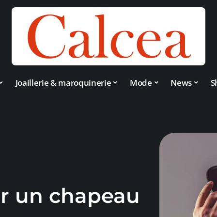
Joaillerie & maroquinerie
Mode
News
S
r un chapeau