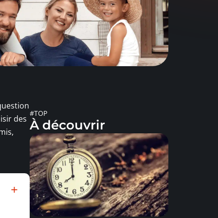
question
#TOP
isir des
À découvrir
mis,