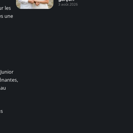
3 août 2026
r les
ès une
 Junior
ênantes,
 au
us