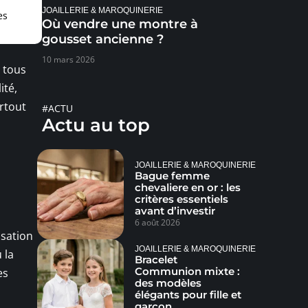
JOAILLERIE & MAROQUINERIE
es
Où vendre une montre à
gousset ancienne ?
10 mars 2026
 tous
ité,
urtout
#ACTU
Actu au top
JOAILLERIE & MAROQUINERIE
Bague femme
chevaliere en or : les
critères essentiels
avant d’investir
6 août 2026
nsation
JOAILLERIE & MAROQUINERIE
 la
Bracelet
Communion mixte :
es
des modèles
élégants pour fille et
garçon