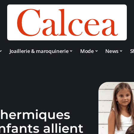
Joaillerie & maroquinerie
Mode
News
S
thermiques
fants allient