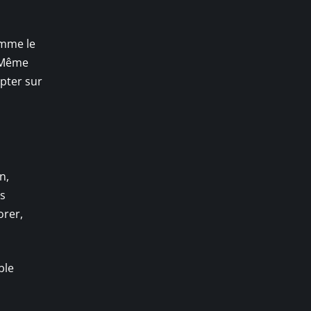
comme le
. Même
pter sur
n,
es
orer,
ble