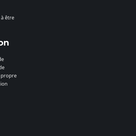
 à être
ion
de
ode
a propre
sion
u