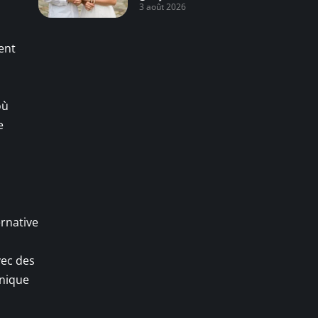
3 août 2026
ent
s
où
e
ernative
vec des
hnique