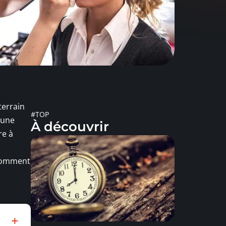
terrain
#TOP
 une
À découvrir
re à
. Comment