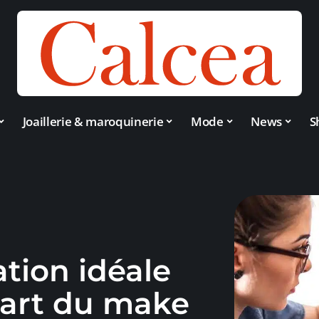
Joaillerie & maroquinerie
Mode
News
S
ation idéale
l’art du make