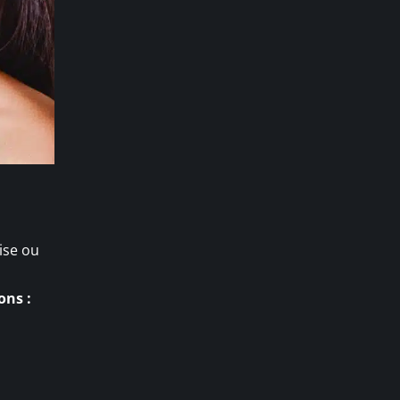
ise ou
ons :