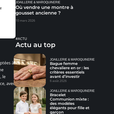
JOAILLERIE & MAROQUINERIE
Où vendre une montre à
e
gousset ancienne ?
10 mars 2026
#ACTU
Actu au top
JOAILLERIE & MAROQUINERIE
aptées à
Bague femme
chevaliere en or : les
ne
critères essentiels
 le
avant d’investir
6 août 2026
ce, avec
JOAILLERIE & MAROQUINERIE
Bracelet
Communion mixte :
des modèles
élégants pour fille et
garçon