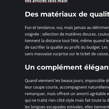
vos articles faits main
Des matériaux de qualit
Fun et tendance, oui, mais jamais au détriment
soignée : sélection de matières douces, coutur
tiennent la distance tout l’été, même quand les j
de sacrifier la qualité au profit du budget. L
sans mauvaise surprise sur le ticket de caisse.
Un complément élégant 
Quand viennent les beaux jours, impossible de
leur coupe courte, accompagnent naturellement
remarquer, mais offrent un amorti agréable et
qui ne trahit rien côté style mais fait toute l
les longues escapades estivales, elles tienne