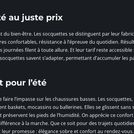
é au juste prix
 du bien-être. Les socquettes se distinguent par leur fabri
es confortables, résistance à l’épreuve du quotidien. Résulta
ournées filent à toute allure. Et leur tarif reste accessible :
es socquettes savent s’adapter, permettant d’accumuler les p
pour l’été
 faire l’impasse sur les chaussures basses. Les socquettes,
 baskets, mocassins ou ballerines. Elles se glissent sans s
 préservent les pieds de l’humidité. On apprécie ce confort 
a différence à la marche. Que ce soit pour des trajets quotidi
nt leur promesse : élégance sobre et confort au rendez-vous.