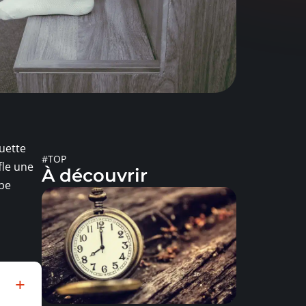
quette
#TOP
fle une
À découvrir
obe