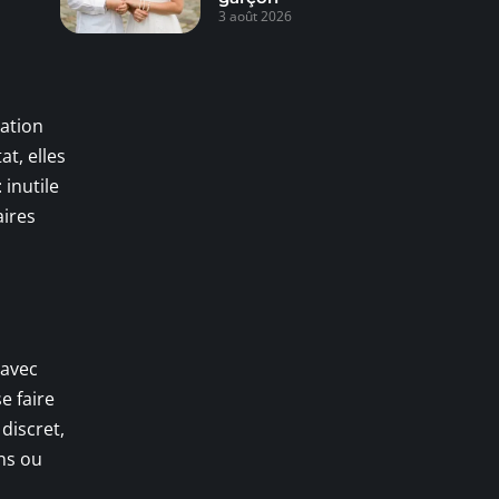
3 août 2026
cation
t, elles
 inutile
aires
 avec
e faire
discret,
ens ou