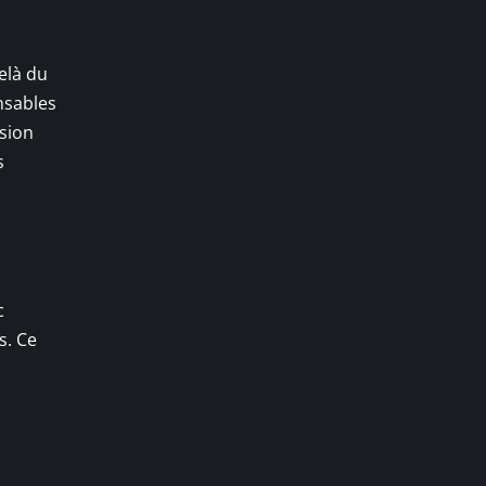
delà du
nsables
ision
s
c
s. Ce