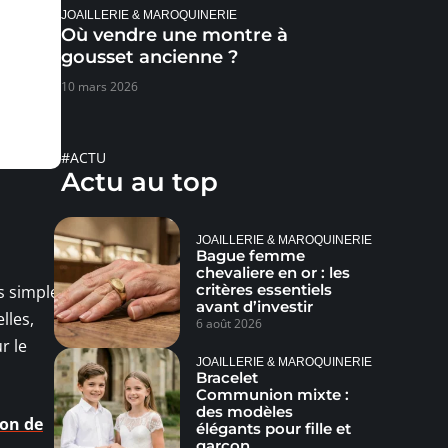
JOAILLERIE & MAROQUINERIE
Où vendre une montre à
gousset ancienne ?
10 mars 2026
#ACTU
Actu au top
JOAILLERIE & MAROQUINERIE
Bague femme
chevaliere en or : les
critères essentiels
s simple
avant d’investir
lles,
6 août 2026
r le
JOAILLERIE & MAROQUINERIE
Bracelet
Communion mixte :
des modèles
ion de
élégants pour fille et
garçon