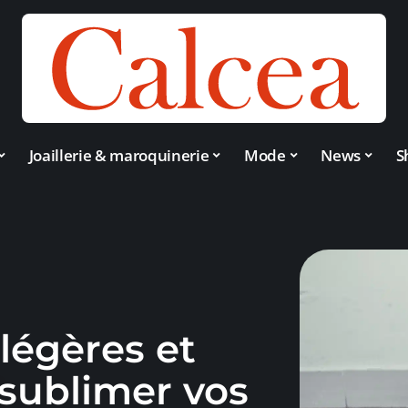
Joaillerie & maroquinerie
Mode
News
S
légères et
sublimer vos