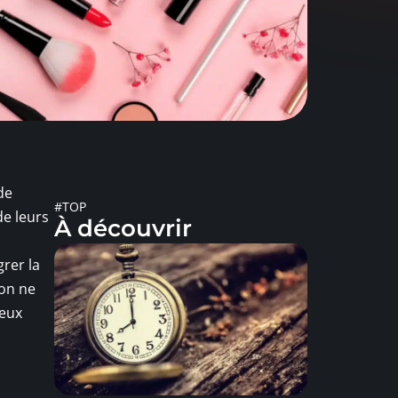
de
#TOP
de leurs
À découvrir
grer la
’on ne
reux