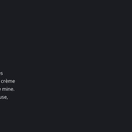
es
a crème
e mine.
use,