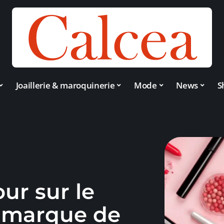
Joaillerie & maroquinerie
Mode
News
S
our sur le
e marque de