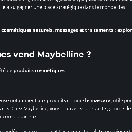
lle a su gagner une place stratégique dans le monde des
s cosmétiques naturels, massages et traitements : explor
es vend Maybelline ?
été de
produits cosmétiques
.
 pense notamment aux produits comme
le mascara
, utile po
es cils. Chez Maybelline, vous trouverez une vaste gamme de
encore audacieux.
andés, il y a Snapcara et Lash Sensational. Le premier est