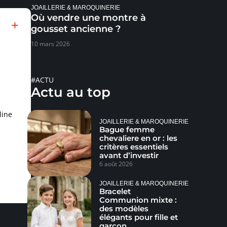
JOAILLERIE & MAROQUINERIE
Où vendre une montre à
gousset ancienne ?
10 mars 2026
#ACTU
Actu au top
line
JOAILLERIE & MAROQUINERIE
Bague femme
chevaliere en or : les
critères essentiels
avant d’investir
6 août 2026
JOAILLERIE & MAROQUINERIE
Bracelet
Communion mixte :
des modèles
élégants pour fille et
garçon