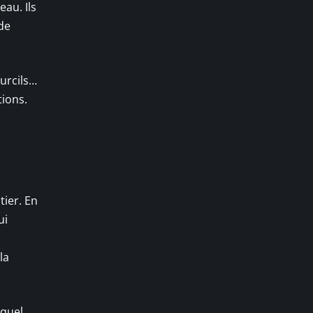
au. Ils
de
ourcils…
tions.
ier. En
ui
la
 quel