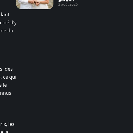
3 août 2026
ndant
cidé d’y
gine du
s, des
, ce qui
s le
onnus
ix, les
e la