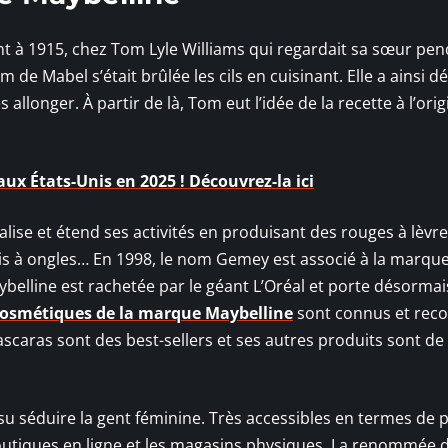
t à 1915, chez Tom Lyle Williams qui regardait sa sœur pe
m de Mabel s’était brûlée les cils en cuisinant. Elle a ainsi dé
allonger. À partir de là, Tom eut l’idée de la recette à l’ori
ux États-Unis en 2025 ! Découvrez-la ici
lise et étend ses activités en produisant des rouges à lèvre
nis à ongles… En 1998, le nom Gemey est associé à la marque
ybelline est rachetée par le géant L’Oréal et porte désormai
osmétiques de la marque Maybelline
sont connus et rec
caras sont des best-sellers et ses autres produits sont de
su séduire la gent féminine. Très accessibles en termes de pr
utiques en ligne et les magasins physiques. La renommée d