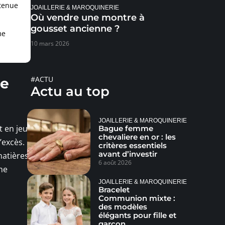
 tenue
JOAILLERIE & MAROQUINERIE
Où vendre une montre à
gousset ancienne ?
me
10 mars 2026
#ACTU
re
Actu au top
JOAILLERIE & MAROQUINERIE
t en jeu
Bague femme
chevaliere en or : les
’excès.
critères essentiels
avant d’investir
matières,
6 août 2026
ine
JOAILLERIE & MAROQUINERIE
Bracelet
Communion mixte :
des modèles
élégants pour fille et
garçon