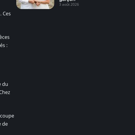
3 août 2026
. Ces
ièces
és :
e du
 Chez
a coupe
e de