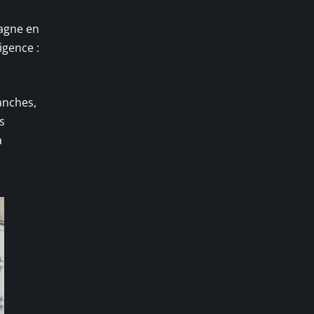
gagne en
igence :
ranches,
s
a