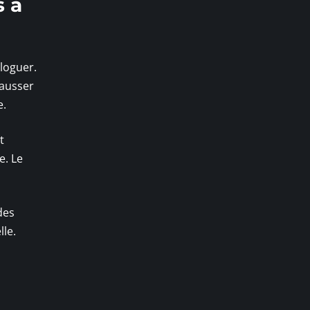
s à
aloguer.
hausser
e.
t
e. Le
des
lle.