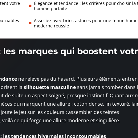
tent votre
Élégance et tendance : les critères pour choisir la
homme parfaite
tournables
Associez avec brio : astuces pour une tenue hom
moderne réussie
: les marques qui boostent vot
endance
ne relève pas du hasard. Plusieurs éléments entren
lorisent la
silhouette masculine
sans jamais tomber dans l
t de suite un aspect soigné, presque instinctif. Quant aux 
s pièces qui marquent une allure : coton dense, lin texturé, la
ajoute le jeu sur les couleurs : assembler des teintes
voilà ce qui forge une allure moderne et singulière.
 les tendances hivernales incontournables