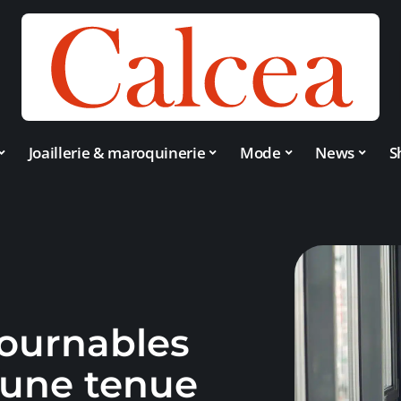
Joaillerie & maroquinerie
Mode
News
S
ournables
une tenue