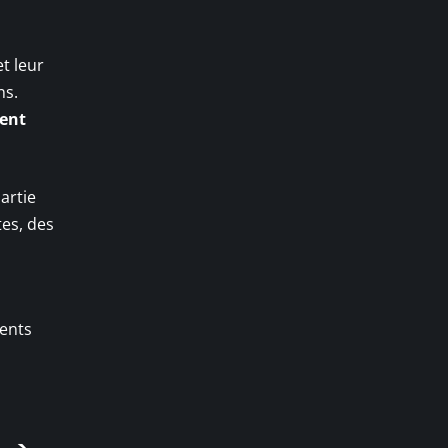
t leur
ns.
rent
artie
tes, des
ments