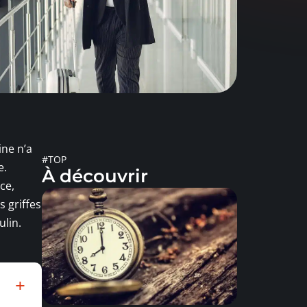
ine n’a
#TOP
e.
À découvrir
ce,
s griffes
ulin.