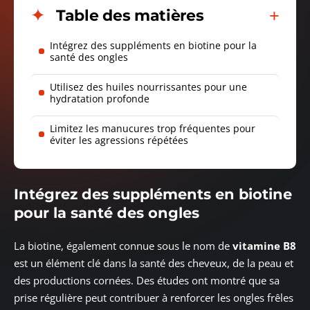
Table des matières
Intégrez des suppléments en biotine pour la
santé des ongles
Utilisez des huiles nourrissantes pour une
hydratation profonde
Limitez les manucures trop fréquentes pour
éviter les agressions répétées
Intégrez des suppléments en biotine
pour la santé des ongles
La biotine, également connue sous le nom de
vitamine B8
est un élément clé dans la santé des cheveux, de la peau et
des productions cornées. Des études ont montré que sa
prise régulière peut contribuer à renforcer les ongles frêles