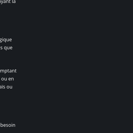
yant la
ogique
is que
comptant
u ou en
aïs ou
 besoin