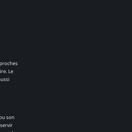
s proches
ire. Le
ussi
 ou son
servir