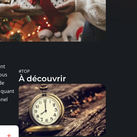
ont
#TOP
vous
À découvrir
de
s quant
nnel