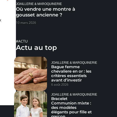
JOAILLERIE & MAROQUINERIE
Où vendre une montre à
gousset ancienne ?
x
10 mars 2026
#ACTU
Actu au top
JOAILLERIE & MAROQUINERIE
Bague femme
chevaliere en or : les
critères essentiels
avant d’investir
6 août 2026
JOAILLERIE & MAROQUINERIE
Bracelet
Communion mixte :
des modèles
élégants pour fille et
garçon