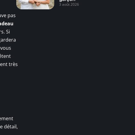
3 août 2026
uve pas
adeau
s. Si
 gardera
-vous
êtent
ent très
tement
 détail,